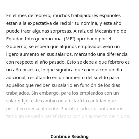
En el mes de febrero, muchos trabajadores españoles
están a la expectativa de recibir su nómina, y este año
puede traer algunas sorpresas. A raíz del Mecanismo de
Equidad Intergeneracional (MEI) aprobado por el
Gobierno, se espera que algunos empleados vean un
ligero aumento en sus salarios, marcando una diferencia
con respecto al año pasado. Esto se debe a que febrero es
un año bisiesto, lo que significa que cuenta con un día
adicional, resultando en un aumento del sueldo para
aquellos que reciben su salario en función de los días
trabajados. Sin embargo, para los empleados con un
salario fijo, este cambio no afectará la cantidad que
perciben mensualmente. Por otro lado, los autónomos
también se verán beneficiados con un aumento del 1,67%
en su base reguladora al cotizar más días. En resumen,
febrero de 2024 trae consigo una pequeña sorpresa en las
Continue Reading