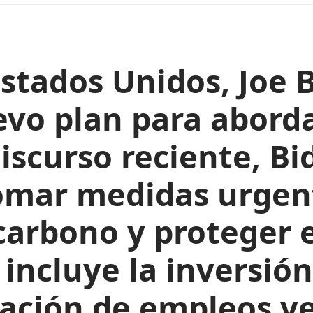
Estados Unidos, Joe 
o plan para abordar
discurso reciente, Bi
omar medidas urgent
carbono y proteger 
 incluye la inversió
eación de empleos ve