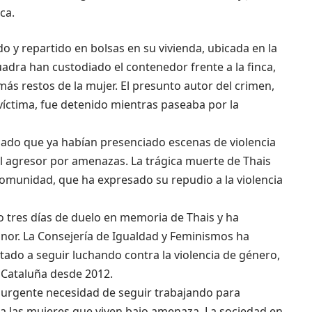
ca.
o y repartido en bolsas en su vivienda, ubicada en la
adra han custodiado el contenedor frente a la finca,
ás restos de la mujer. El presunto autor del crimen,
víctima, fue detenido mientras paseaba por la
elado que ya habían presenciado escenas de violencia
al agresor por amenazas. La trágica muerte de Thais
omunidad, que ha expresado su repudio a la violencia
 tres días de duelo en memoria de Thais y ha
nor. La Consejería de Igualdad y Feminismos ha
tado a seguir luchando contra la violencia de género,
 Cataluña desde 2012.
a urgente necesidad de seguir trabajando para
r a las mujeres que viven bajo amenaza. La sociedad en