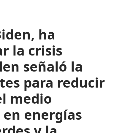
Biden, ha
 la crisis
den señaló la
es para reducir
el medio
n en energías
rdes y la