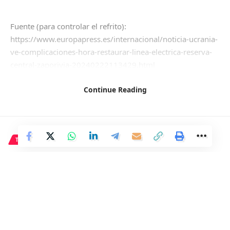
Fuente (para controlar el refrito):
https://www.europapress.es/internacional/noticia-ucrania-
ve-complicaciones-hora-restaurar-linea-electrica-reserva-
central-zaporiyia-20240222113429.html
Continue Reading
Facebook
TECNOLOGÍA
WhatsApp incluye nuevos
estilos de texto para mejorar la
comunicación en los chats.
3 Min Read