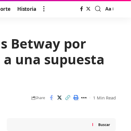
orte
Historia
Aa
Font
Resizer
as Betway por
o a una supuesta
1 Min Read
Share
Buscar