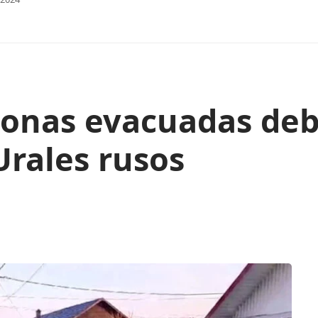
onas evacuadas debi
Urales rusos