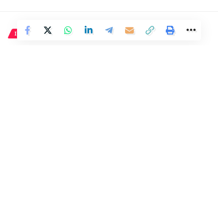
INTERNACIONAL
Argentina celebra su día
nacional en Madrid sin
mencionar a Sánchez, pero con
una actitud de rechazo hacia el
gobierno español.
4 Min Read
Distrito
Last updated: 25 de mayo de 2024 02:53