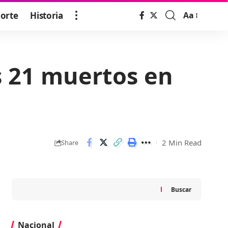
orte
Historia
Aa
Font
Resizer
s 21 muertos en
2 Min Read
Share
Buscar
Nacional