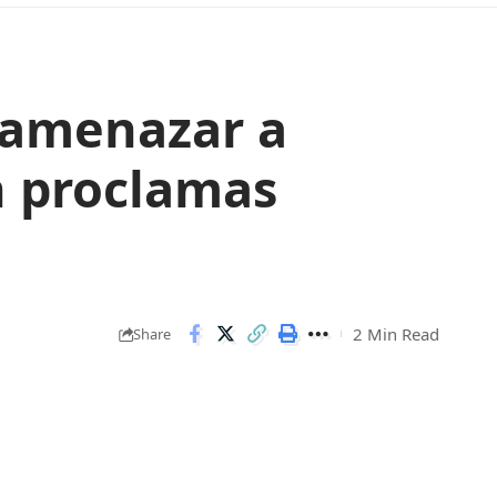
y amenazar a
n proclamas
2 Min Read
Share