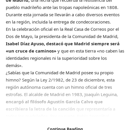
pueblo madrileño ante las tropas napoleónicas en 1808.
Durante esta jornada se llevarán a cabo diversos eventos
en la región, incluida la entrega de condecoraciones.
En la celebración oficial en la Real Casa de Correos por el
Dos de Mayo, la presidenta de la Comunidad de Madrid,
Isabel Díaz Ayuso, destacó que Madrid siempre será
«un cruce de caminos»
y que en esta tierra «no caben las
identidades regionales ni la superioridad sobre los
demás».
¿Sabías que la Comunidad de Madrid posee su propio
himno? Según la
Ley 2/1982, de 23 de diciembre,
esta
región autónoma cuenta con un himno oficial de tres
estrofas. El alcalde de Madrid en 1983, Joaquín Leguina,
encargó al filósofo Agustín García Calvo que
escribiera la letra de la canción
que representaría a
todos los madrileños. Por su parte, Pablo Sorozábal
Serrano se encargó de componer la música para el poema
Continue Reading