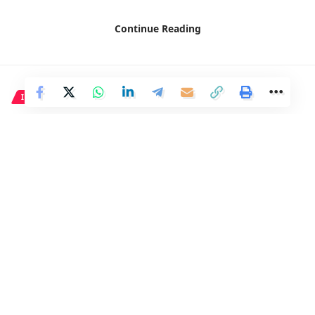
Continue Reading
INTERNACIONAL
Raisi advierte a Israel y
promete represalias más
severas si responde al ataque
de Irán
5 Min Read
Distrito
Last updated: 14 de abril de 2024 12:02