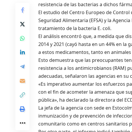
resistencia de las bacterias a dichos fárm
El estudio del Centro Europeo de Control
Seguridad Alimentaria (EFSA) y la Agenci
tratamiento de la bacteria E. coli.
El análisis encontró que, a medida que d
2014 y 2021 (cayó hasta en un 44% en la ga
a estos medicamentos, tanto en animales
Esto demuestra que las preocupantes te
resistencia a los antimicrobianos (RAM) pu
adecuadas, señalaron las agencias en su
«Es imperativo aumentar los esfuerzos pa
con el fin de acometer la amenaza que sup
pública», ha declarado la directora del 
La jefa de la agencia con sede en Estoco
inmunización y de prevención de infeccione
comunitario como en centros sanitarios pa
Por otro parte, el informe indicó tambié