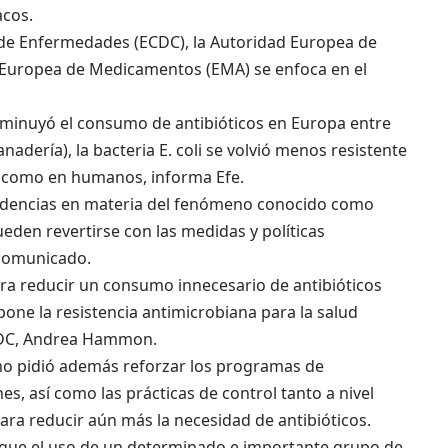
acos.
 de Enfermedades (ECDC), la Autoridad Europea de
a Europea de Medicamentos (EMA) se enfoca en el
isminuyó el consumo de antibióticos en Europa entre
nadería), la bacteria E. coli se volvió menos resistente
 como en humanos, informa Efe.
ndencias en materia del fenómeno conocido como
eden revertirse con las medidas y políticas
 comunicado.
ra reducir un consumo innecesario de antibióticos
one la resistencia antimicrobiana para la salud
ECDC, Andrea Hammon.
lmo pidió además reforzar los programas de
s, así como las prácticas de control tanto a nivel
ra reducir aún más la necesidad de antibióticos.
n que el uso de un determinado e importante grupo de