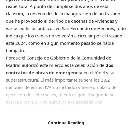
reapertura. A punto de cumplirse dos años de esta
clausura, la novena desde la inauguración de un trazado
que ha provocado el derribo de decenas de viviendas y
varios edificios públicos en San Fernando de Henares, todo
indica que los trenes no volverán a circular por el trazado
este 2024, como en algún momento pasado se había
barajado.
Porque el Consejo de Gobierno de la Comunidad de
Madrid autorizó este miércoles la celebración de
dos
contratos de obras de emergencia
en el túnel y su
superestructura. El más importante supera los 28,2
millones de euros (IVA no incluido) y tiene un plazo de
ejecución de siete meses, mientras que el segundo se
acerca a los 435.700 euros y lleva asociada una
planificación temporal de 11 meses.
Los trabajos adjudicados esta semana
ya se iniciaron el
Continue Reading
pasado 1 de junio
, según detallan fuentes de la
Consejería de Transportes, pero aún así los tiempos