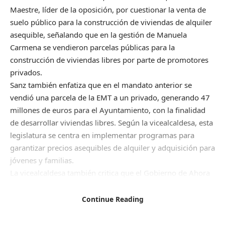
Maestre, líder de la oposición, por cuestionar la venta de
suelo público para la construcción de viviendas de alquiler
asequible, señalando que en la gestión de Manuela
Carmena se vendieron parcelas públicas para la
construcción de viviendas libres por parte de promotores
privados.
Sanz también enfatiza que en el mandato anterior se
vendió una parcela de la EMT a un privado, generando 47
millones de euros para el Ayuntamiento, con la finalidad
de desarrollar viviendas libres. Según la vicealcaldesa, esta
legislatura se centra en implementar programas para
garantizar precios asequibles de alquiler y adquisición para
jóvenes y familias.
La vicealcaldesa también critica que el Gobierno de Ahora
Madrid bloqueó el urbanismo de la ciudad durante cuatro
años, incluyendo el desarrollo del sureste. Destaca los
Continue Reading
esfuerzos actuales del Ayuntamiento para construir
viviendas públicas, así como la promoción de viviendas