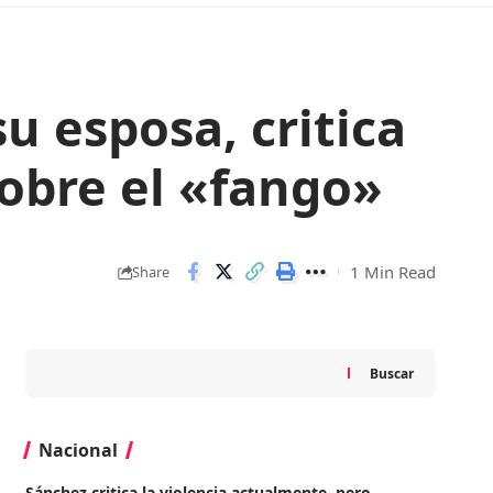
u esposa, critica
sobre el «fango»
1 Min Read
Share
Buscar
Nacional
Sánchez critica la violencia actualmente, pero