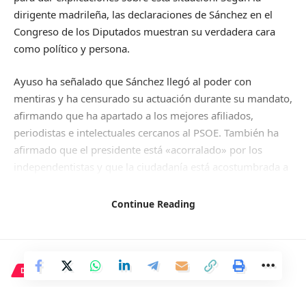
dirigente madrileña, las declaraciones de Sánchez en el
Congreso de los Diputados muestran su verdadera cara
como político y persona.
Ayuso ha señalado que Sánchez llegó al poder con
mentiras y ha censurado su actuación durante su mandato,
afirmando que ha apartado a los mejores afiliados,
periodistas e intelectuales cercanos al PSOE. También ha
afirmado que el presidente está «acorralado» por los
independentistas y que la ciudadanía está acostumbrada a
un escándalo diario bajo su liderazgo.
Continue Reading
En relación a la posible asistencia de Ayuso a una comisión
de investigación sobre los contratos durante la pandemia,
la presidenta ha calificado de «bochorno absoluto» que el
PSOE y el Gobierno intenten involucrar a otros en un caso
DEPORTE
de corrupción. Ayuso ha criticado a la presidenta balear,
He demostrado una vez más
Francina Armengol, por su gestión durante la crisis