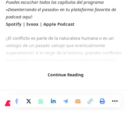
Puedes escuchar todos los capítulos del programa
«Desenterrando el pasado» en tu plataforma favorita de
podcast aquí:
Spotify
|
Ivoox
|
Apple Podcast
¿El conflicto es parte de la naturaleza humana o es un
vestigio de un pasado salvaje que eventualmente
superaremos? A lo largo de la historia, grandes conflictos
han dejado rastros físicos que los arqueólogos pueden
descubrir, pero ¿qué hay del conflicto espiritual? ¿Tiene las
mismas raíces y motivaciones que los conflictos
Continue Reading
materiales?
En la antigua Grecia, surgió el concepto de «Pharmakón»
para abordar la tensión entre la violencia tangible y
simbólica. En este episodio, reflexionaremos sobre los
NACIONAL
conflictos del pasado y presente, y cómo la humanidad los
La Fiscalía finaliza encuentros
enfrenta, con las perspectivas de un arqueólogo
para coordinar acción ante ley
especializado en el ámbito militar y un actor y director.