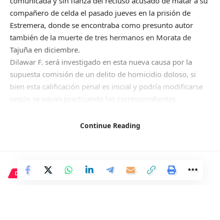
comunicada y sin fianza del recluso acusado de matar a su
compañero de celda el pasado jueves en la prisión de
Estremera, donde se encontraba como presunto autor
también de la muerte de tres hermanos en Morata de
Tajuña en diciembre.
Dilawar F. será investigado en esta nueva causa por la
supuesta comisión de un delito de homicidio doloso, si
bien esta calificación penal es inicial y podría modificarse
según se vayan practicando las correspondientes
diligencias de investigación en el marco de la instrucción
judicial, según informa el Tribunal Superior de Justicia de
Continue Reading
Madrid.
La jueza titular del Juzgado de Primera Instancia e
Instrucción nº 9 del partido judicial de Arganda del Rey se
ha inhibido a favor del Juzgado nº 8 del mismo partido
DEPORTE
judicial, que es el órgano competente en este asunto dado
El Real Madrid está realizando
que era el que se encontraba de guardia en el momento de
una macroencuesta para
los hechos y, por tanto, el que abrió las diligencias previas