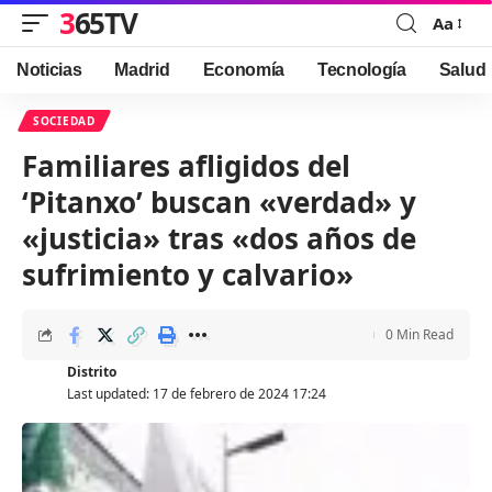
365TV
Aa
Font
Resizer
Noticias
Madrid
Economía
Tecnología
Salud
SOCIEDAD
Familiares afligidos del
‘Pitanxo’ buscan «verdad» y
«justicia» tras «dos años de
sufrimiento y calvario»
0 Min Read
Distrito
Last updated: 17 de febrero de 2024 17:24