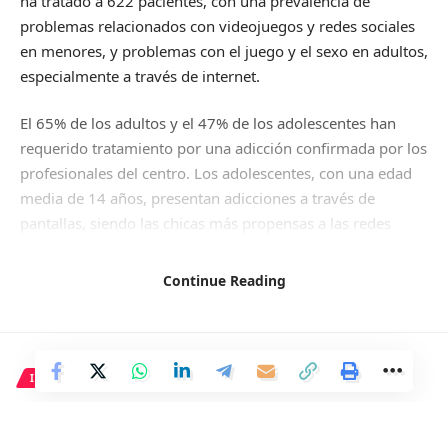
ha tratado a 622 pacientes, con una prevalencia de
problemas relacionados con videojuegos y redes sociales
en menores, y problemas con el juego y el sexo en adultos,
especialmente a través de internet.
El 65% de los adultos y el 47% de los adolescentes han
requerido tratamiento por una adicción confirmada por los
profesionales del centro. Los adolescentes, con una edad
media de 14 años, presentan adicciones a través de
pantallas, siendo las chicas más propensas a las redes
sociales y los chicos a los juegos online. En cuanto a los
adultos, mayoritariamente hombres (78%), muestran
Continue Reading
adicciones al juego y al sexo, principalmente en internet,
destacando un aumento inusual en la adicción a las
compras.
INTERNACIONAL
En el caso de los menores, el 63,5% ha sido evaluado por
La Asamblea General busca
problemas con videojuegos, el 37% con redes sociales, y
en menor medida con el sexo y las compras. El 72% de los