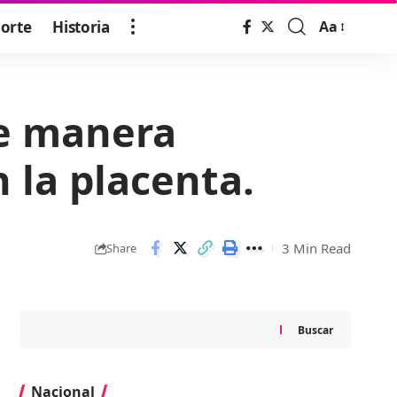
orte
Historia
Aa
Font
Resizer
de manera
 la placenta.
3 Min Read
Share
Buscar
Nacional