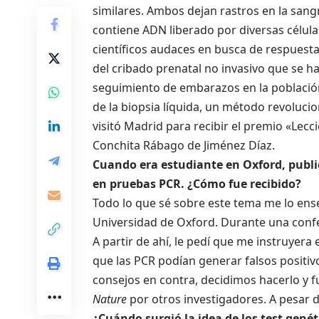
similares. Ambos dejan rastros en la san
contiene ADN liberado por diversas célula
científicos audaces en busca de respuestas
del cribado prenatal no invasivo que se ha
seguimiento de embarazos en la población 
de la biopsia líquida, un método revolucion
visitó Madrid para recibir el premio «Le
Conchita Rábago de Jiménez Díaz.
Cuando era estudiante en Oxford, publi
en pruebas PCR. ¿Cómo fue recibido?
Todo lo que sé sobre este tema me lo ense
Universidad de Oxford. Durante una confe
A partir de ahí, le pedí que me instruyera
que las PCR podían generar falsos positiv
consejos en contra, decidimos hacerlo y f
Nature
por otros investigadores. A pesar de
¿Cuándo surgió la idea de los test gené