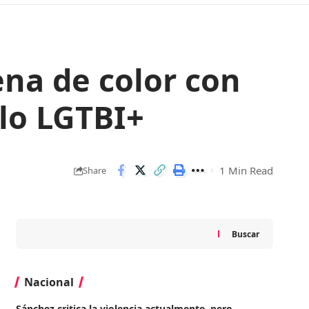
ena de color con
llo LGTBI+
1 Min Read
Share
Buscar
Nacional
Sánchez critica la violencia actualmente, pero