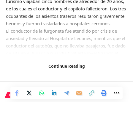
turismo viajaban cinco hombres de alrededor de 20 años,
de los cuales el conductor y el copiloto fallecieron. Los tres
ocupantes de los asientos traseros resultaron gravemente
heridos y fueron trasladados a hospitales cercanos.
El conductor de la furgoneta fue atendido por crisis de
ansiedad y llevado al Hospital de Leganés, mientras que el
conductor del autobús, que no llevaba pasajeros, fue dado
de alta en el lugar. La Guardia Civil está investigando el
incidente.
Continue Reading
Facebook
DEPORTE
Rafa Nadal se entrena con la
camiseta del Mallorca para la
final de la Copa del Rey y