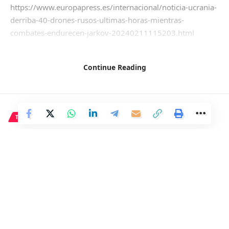
https://www.europapress.es/internacional/noticia-ucrania-
derriba-40-drones-rusos-ultimas-horas-mientras-
combates-endurecen-jarkov-20240211115203.html
Continue Reading
Facebook
TECNOLOGÍA
Samsung anuncia fecha de
lanzamiento y función de
inteligencia artificial en los
próximos Galaxy S.
1 Min Read