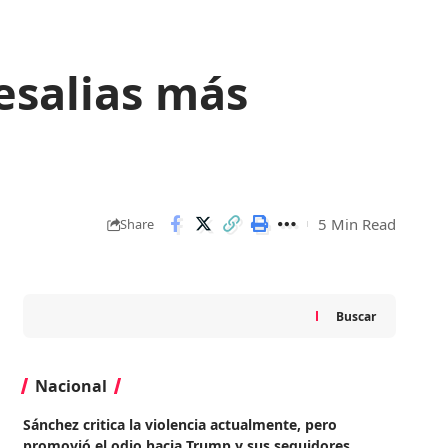
resalias más
5 Min Read
Share
Buscar
Nacional
Sánchez critica la violencia actualmente, pero
promovió el odio hacia Trump y sus seguidores