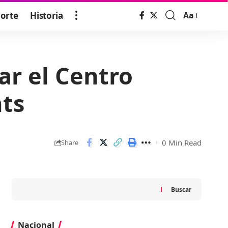
orte
Historia
Aa
Font
Resizer
ar el Centro
ts
0 Min Read
Share
Buscar
Nacional