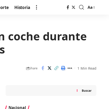
orte
Historia
Aa
Font
Resizer
un coche durante
s
1 Min Read
Share
Buscar
Nacional