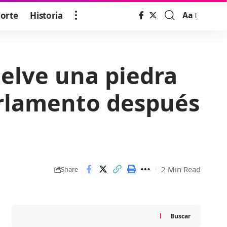
orte
Historia
Aa
Font
Resizer
elve una piedra
arlamento después
2 Min Read
Share
Buscar