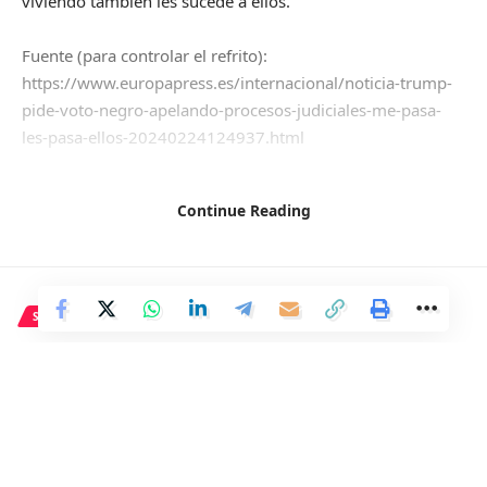
viviendo también les sucede a ellos.
Fuente (para controlar el refrito):
https://www.europapress.es/internacional/noticia-trump-
pide-voto-negro-apelando-procesos-judiciales-me-pasa-
les-pasa-ellos-20240224124937.html
Continue Reading
Facebook
SALUD
¿Es efectivo el yoga para aliviar
el dolor crónico de espalda?
1 Min Read