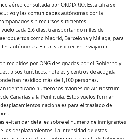
fico aéreo consultada por OKDIARIO. Esta cifra se
jecutivo y las comunidades autónomas por la
compañados sin recursos suficientes.
n vuelo cada 2,6 días, transportando miles de
a aeropuertos como Madrid, Barcelona y Málaga, para
ades autónomas. En un vuelo reciente viajaron
 son recibidos por ONG designadas por el Gobierno y
es, pisos turísticos, hoteles y centros de acogida
donde han residido más de 1,100 personas.
han identificado numerosos aviones de Air Nostrum
sde Canarias a la Península. Estos vuelos forman
 desplazamientos nacionales para el traslado de
nos.
ones evitan dar detalles sobre el número de inmigrantes
de los desplazamientos. La intensidad de estas
os en las comunidades autónomas para la distribución