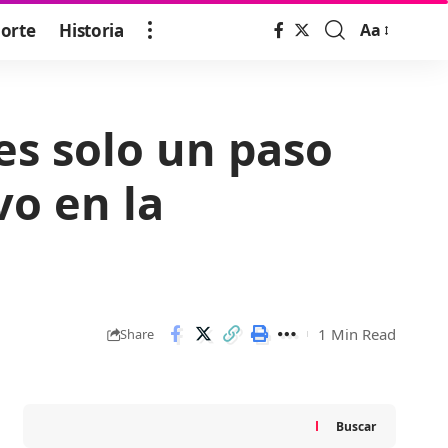
orte
Historia
Aa
Font
Resizer
es solo un paso
vo en la
1 Min Read
Share
Buscar