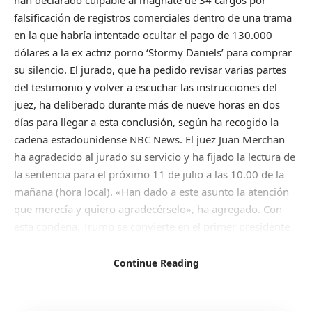
falsificación de registros comerciales dentro de una trama
en la que habría intentado ocultar el pago de 130.000
dólares a la ex actriz porno ‘Stormy Daniels’ para comprar
su silencio. El jurado, que ha pedido revisar varias partes
del testimonio y volver a escuchar las instrucciones del
juez, ha deliberado durante más de nueve horas en dos
días para llegar a esta conclusión, según ha recogido la
cadena estadounidense NBC News. El juez Juan Merchan
ha agradecido al jurado su servicio y ha fijado la lectura de
la sentencia para el próximo 11 de julio a las 10.00 de la
mañana (hora local). «Han dado a este asunto la atención
que merecía y quiero agradecérselo», ha agregado. Con
esta condena, Trump se convierte en el primer presidente
de Estados Unidos en ser condenado penalmente en el
marco de un caso que el exmandatario ha denunciado en
Continue Reading
numerosas ocasiones como una «caza de brujas» en su
contra instigada por la actual Administración Biden. El