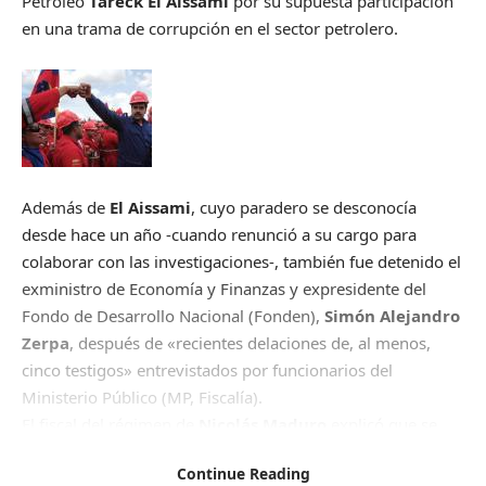
Petróleo
Tareck El Aissami
por su supuesta participación
en una trama de corrupción en el sector petrolero.
Además de
El Aissami
, cuyo paradero se desconocía
desde hace un año -cuando renunció a su cargo para
colaborar con las investigaciones-, también fue detenido el
exministro de Economía y Finanzas y expresidente del
Fondo de Desarrollo Nacional (Fonden),
Simón Alejandro
Zerpa
, después de «recientes delaciones de, al menos,
cinco testigos» entrevistados por funcionarios del
Ministerio Público (MP, Fiscalía).
El fiscal del régimen de
Nicolás Maduro
explicó que se
trata de la segunda fase de una operación anticorrupción
Continue Reading
relacionada con una trama en la estatal
Petróleos de