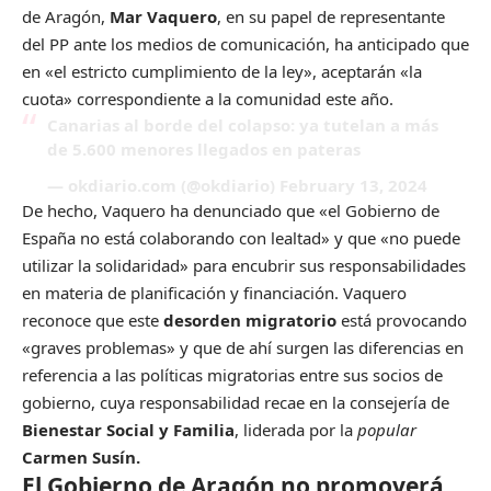
de Aragón,
Mar Vaquero
, en su papel de representante
del PP ante los medios de comunicación, ha anticipado que
en «el estricto cumplimiento de la ley», aceptarán «la
cuota» correspondiente a la comunidad este año.
Canarias al borde del colapso: ya tutelan a más
de 5.600 menores llegados en pateras
— okdiario.com (@okdiario)
February 13, 2024
De hecho, Vaquero ha denunciado que «el Gobierno de
España no está colaborando con lealtad» y que «no puede
utilizar la solidaridad» para encubrir sus responsabilidades
en materia de planificación y financiación. Vaquero
reconoce que este
desorden migratorio
está provocando
«graves problemas» y que de ahí surgen las diferencias en
referencia a las políticas migratorias entre sus socios de
gobierno, cuya responsabilidad recae en la consejería de
Bienestar Social y Familia
, liderada por la
popular
Carmen Susín.
El Gobierno de Aragón no promoverá