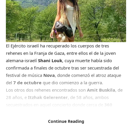
El Ejército israelí ha recuperado los cuerpos de tres
rehenes en la Franja de Gaza, entre ellos el de la joven
alemana-israelí
Shani Louk
, cuya muerte había sido
confirmada a finales de octubre tras ser secuestrada del
festival de música
Nova
, donde comenzó el atroz ataque
del
7 de octubre
que dio comienzo a la guerra.
Los otros dos rehenes encontrados son
Amit Buskila
, de
28 años, e
Itzhak Gelerenter
, de 58 años, ambos
secuestrados en aquel concierto donde cerca de
360
personas
fueron asesinadas a manos del grupo islamista.
Shani Louk
se convirtió en una de las imágenes de aquel
Continue Reading
brutal atentado. A las pocas horas del ataque se viralizó un