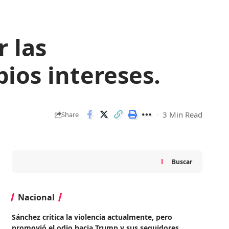
 las
ios intereses.
3 Min Read
Share
Buscar
Nacional
Sánchez critica la violencia actualmente, pero
promovió el odio hacia Trump y sus seguidores