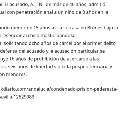
l. El acusado, A. J. N., de más de 40 años, admitió
al con penetración anal a un niño de 8 años en la
ndo menor de 15 años a ir a su casa en Brenes bajo la
presenciar al chico masturbándose.
a, solicitando ocho años de cárcel por el primer delito
 defensa del acusado y la acusación particular se
luye 16 años de prohibición de acercarse a las
s, seis años de libertad vigilada pospenitenciaria y
 con menores.
://okdiario.com/andalucia/condenado-prision-pederasta-
sevilla-12629983