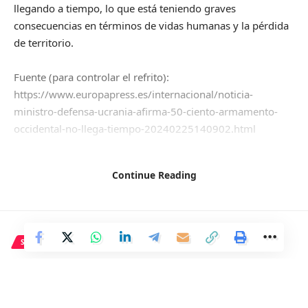
llegando a tiempo, lo que está teniendo graves
consecuencias en términos de vidas humanas y la pérdida
de territorio.
Fuente (para controlar el refrito):
https://www.europapress.es/internacional/noticia-
ministro-defensa-ucrania-afirma-50-ciento-armamento-
occidental-no-llega-tiempo-20240225140902.html
Continue Reading
Facebook
SALUD
Cómo usar la copa menstrual
de manera correcta desde el