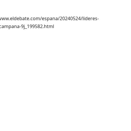
://www.eldebate.com/espana/20240524/lideres-
-campana-9j_199582.html