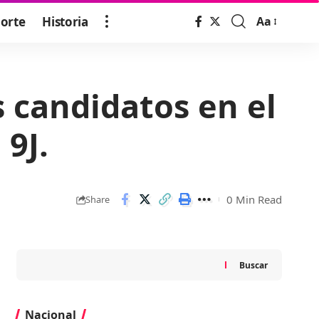
orte
Historia
Aa
Font
Resizer
s candidatos en el
9J.
0 Min Read
Share
Buscar
Nacional