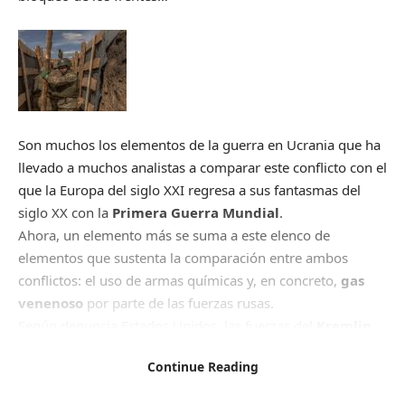
Son muchos los elementos de la guerra en Ucrania que ha
llevado a muchos analistas a comparar este conflicto con el
que la Europa del siglo XXI regresa a sus fantasmas del
siglo XX con la
Primera Guerra Mundial
.
Ahora, un elemento más se suma a este elenco de
elementos que sustenta la comparación entre ambos
conflictos: el uso de armas químicas y, en concreto,
gas
venenoso
por parte de las fuerzas rusas.
Según denuncia Estados Unidos, las fuerzas del
Kremlin
están empleando sustancias prohibidas –hablan de forma
Continue Reading
específica de
cloropicrina
, un agente asfixiante–, para
ahogar a los soldados ucranianos en sus trincheras.