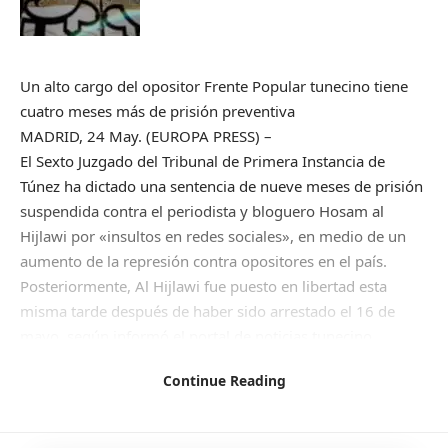
Un alto cargo del opositor Frente Popular tunecino tiene
cuatro meses más de prisión preventiva
MADRID, 24 May. (EUROPA PRESS) –
El Sexto Juzgado del Tribunal de Primera Instancia de
Túnez ha dictado una sentencia de nueve meses de prisión
suspendida contra el periodista y bloguero Hosam al
Hijlawi por «insultos en redes sociales», en medio de un
aumento de la represión contra opositores en el país.
Posteriormente, Al Hijlawi fue puesto en libertad esta
misma tarde después de haber sido arrestado el 16 de
mayo, según informó el portal de noticias tunecino
Kapitalis.
Continue Reading
Por otro lado, otro tribunal ha ampliado por cuatro meses
el período de prisión preventiva contra un alto cargo del
Frente Popular de Túnez, Riad Ben Fadhel, quien fue