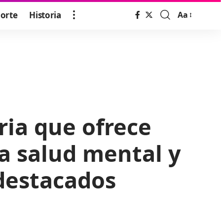
orte
Historia
Aa
Font
Resizer
ria que ofrece
a salud mental y
 destacados