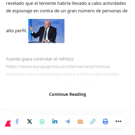
revelado que el teniente habría llevado a cabo actividades
de espionaje en contra de un gran número de personas de
alto perfil.
Fuente (para controlar el refrito):
https://www.europapress.es/internacional/noticia-
destapan-trama-espionaje-contra-politicos-periodistas-
deportistas-elite-italia-20240302142758.html
Continue Reading
Facebook
TECNOLOGÍA