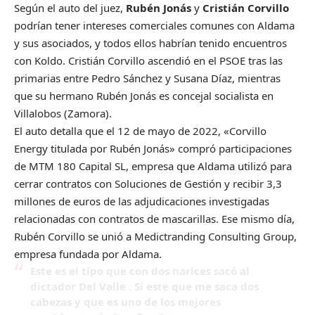
Según el auto del juez,
Rubén Jonás
y
Cristián Corvillo
podrían tener intereses comerciales comunes con Aldama
y sus asociados, y todos ellos habrían tenido encuentros
con Koldo. Cristián Corvillo ascendió en el PSOE tras las
primarias entre Pedro Sánchez y Susana Díaz, mientras
que su hermano Rubén Jonás es concejal socialista en
Villalobos (Zamora).
El auto detalla que el 12 de mayo de 2022, «Corvillo
Energy titulada por Rubén Jonás» compró participaciones
de MTM 180 Capital SL, empresa que Aldama utilizó para
cerrar contratos con Soluciones de Gestión y recibir 3,3
millones de euros de las adjudicaciones investigadas
relacionadas con contratos de mascarillas. Ese mismo día,
Rubén Corvillo se unió a Medictranding Consulting Group,
empresa fundada por Aldama.
Este es el tipo que con dos narices sacó al
dictador Del Valle . Si este que me saca dos
cabezas y que es uno de los mejores