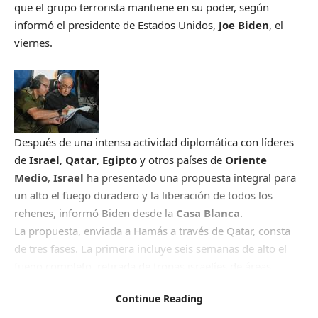
que el grupo terrorista mantiene en su poder, según
informó el presidente de Estados Unidos,
Joe Biden
, el
viernes.
Después de una intensa actividad diplomática con líderes
de
Israel
,
Qatar
,
Egipto
y otros países de
Oriente
Medio
,
Israel
ha presentado una propuesta integral para
un alto el fuego duradero y la liberación de todos los
rehenes, informó Biden desde la
Casa Blanca
.
La propuesta, enviada a Hamás a través de Qatar, consta
de tres fases. La primera incluye seis semanas de alto el
fuego completo, retirada de tropas israelíes de áreas
pobladas en Gaza y liberación de rehenes, a cambio de la
Continue Reading
excarcelación de prisioneros palestinos.