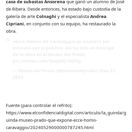
casa de subastas Ansorena
que ganó un alumno de José
de Ribera. Desde entonces, ha estado bajo custodia de la
galería de arte
Colnaghi
y el especialista
Andrea
Cipriani
, en conjunto con su equipo, ha restaurado la
obra.
«Ecce Homo» de Caravaggio se muestra por
primera vez al público. Así ha sido el montaje
de la obra en el Museo del Prado
pic.twitter.com/QwgGQ16QGg
— Museo del Prado (@museodelprado)
May 27,
2024
Fuente (para controlar el refrito):
https://www.elconfidencialdigital.com/articulo/la_guinda/g
uinda-museo-prado-que-expone-ecce-homo-
caravaggio/20240529000000787245.html