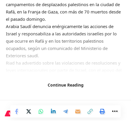
campamentos de desplazados palestinos en la ciudad de
Rafá, en la Franja de Gaza, con más de 70 muertos desde
el pasado domingo.
Arabia Saudí denuncia enérgicamente las acciones de
Israel y responsabiliza a las autoridades israelíes por lo
que ocurre en Rafá y en los territorios palestinos
ocupados, según un comunicado del Ministerio de
Exteriores saudí.
Riad ha advertido sobre las violaciones de resoluciones y
leyes internacionales por parte de Israel, con el apoyo del
silencio internacional, empeorando la crisis humanitaria y
afectando la credibilidad del sistema internacional.
Continue Reading
Arabia Saudí insta a la comunidad internacional a actuar
para detener las masacres contra el pueblo palestino y
llevar a los responsables ante la justicia.
Es importante recordar que Arabia Saudí e Israel estaban
MADRID
normalizando sus relaciones diplomáticas, pero se vieron
Ayuso acusa a Sánchez de
afectadas por los ataques de Hamás en octubre y la