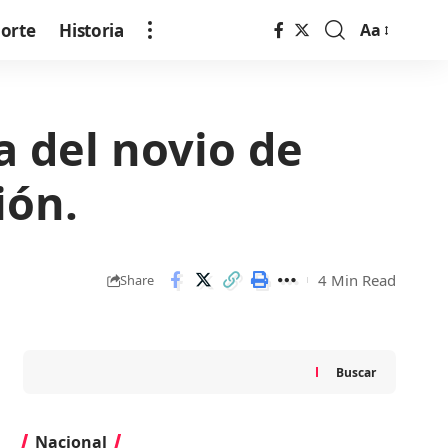
orte
Historia
Aa
Font
Resizer
la del novio de
ión.
4 Min Read
Share
Buscar
Nacional