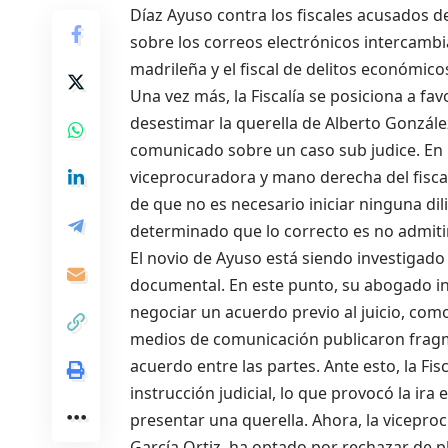
Díaz Ayuso contra los fiscales acusados de
sobre los correos electrónicos intercambi
madrileña y el fiscal de delitos económicos
Una vez más, la Fiscalía se posiciona a fa
desestimar la querella de Alberto González
comunicado sobre un caso sub judice. En u
viceprocuradora y mano derecha del fiscal
de que no es necesario iniciar ninguna di
determinado que lo correcto es no admitir
El novio de Ayuso está siendo investigado 
documental. En este punto, su abogado int
negociar un acuerdo previo al juicio, com
medios de comunicación publicaron fragme
acuerdo entre las partes. Ante esto, la Fi
instrucción judicial, lo que provocó la ira
presentar una querella. Ahora, la viceprocu
García Ortiz, ha optado por rechazar de pl