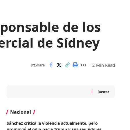
sponsable de los
rcial de Sídney
2 Min Read
Share
Buscar
Nacional
Sánchez critica la violencia actualmente, pero
promovió el odio hacia Trump y sus seguidores