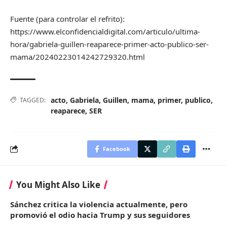
Fuente (para controlar el refrito):
https://www.elconfidencialdigital.com/articulo/ultima-
hora/gabriela-guillen-reaparece-primer-acto-publico-ser-
mama/20240223014242729320.html
acto
,
Gabriela
,
Guillen
,
mama
,
primer
,
publico
,
TAGGED:
reaparece
,
SER
Facebook
You Might Also Like
Sánchez critica la violencia actualmente, pero
promovió el odio hacia Trump y sus seguidores