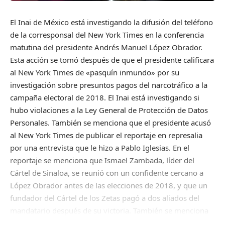
El Inai de México está investigando la difusión del teléfono
de la corresponsal del New York Times en la conferencia
matutina del presidente Andrés Manuel López Obrador.
Esta acción se tomó después de que el presidente calificara
al New York Times de «pasquín inmundo» por su
investigación sobre presuntos pagos del narcotráfico a la
campaña electoral de 2018. El Inai está investigando si
hubo violaciones a la Ley General de Protección de Datos
Personales. También se menciona que el presidente acusó
al New York Times de publicar el reportaje en represalia
por una entrevista que le hizo a Pablo Iglesias. En el
reportaje se menciona que Ismael Zambada, líder del
Cártel de Sinaloa, se reunió con un confidente cercano a
López Obrador antes de las elecciones de 2018, y que un
fundador del Cártel de los Zetas pagó a dos aliados del
mandatario después de su victoria. También se menciona
una investigación previa de ProPublica que indagó en