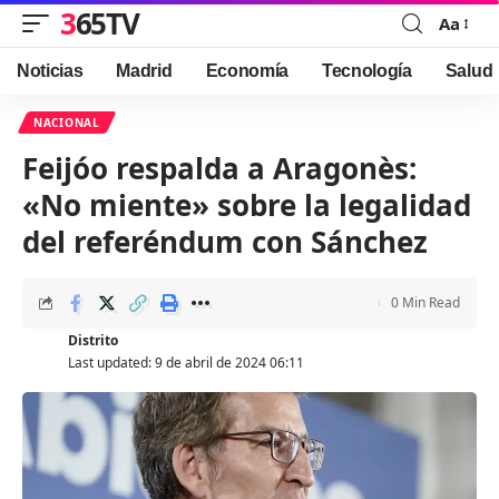
365TV
Aa
Font
Resizer
Noticias
Madrid
Economía
Tecnología
Salud
NACIONAL
Feijóo respalda a Aragonès:
«No miente» sobre la legalidad
del referéndum con Sánchez
0 Min Read
Distrito
Last updated: 9 de abril de 2024 06:11