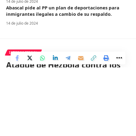
14 de julio de 2024
Abascal pide al PP un plan de deportaciones para
inmigrantes ilegales a cambio de su respaldo.
14 de julio de 2024
INTERNACIONAL
Ataque de Hezbolá contra los
Altos del Golán provoca
respuesta militar de Israel en
Siria
2 Min Read
Distrito
Last updated: 9 de abril de 2024 06:08