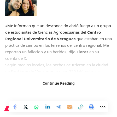
«Me informan que un desconocido abrió fuego a un grupo
de estudiantes de Ciencias Agropecuarias del
Centro
Regional Universitario de Veraguas
que estaban en una
práctica de campo en los terrenos del centro regional. Me
reportan un fallecido y un herido», dijo
Flores
en su
cuenta de X.
Según medios locales, los hechos ocurrieron en la ciudad
de
Santiago de Veraguas
, a unos 250 kilómetros al
suroeste de
Ciudad de Panamá
.
Continue Reading
Las primeras versiones indican que un grupo de
estudiantes de primer curso de ciencias agropecuarias
estaban realizando prácticas académicas en el centro
universitario cuando una persona saltó la valla que
ECONOMÍA
delimita el centro educativo y disparó contra los alumnos.