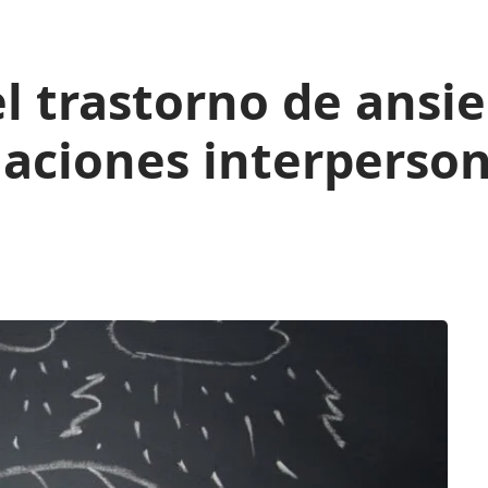
l trastorno de ansi
laciones interperso