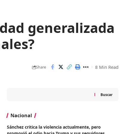
edad generalizada
nales?
8 Min Read
Share
Buscar
Nacional
Sánchez critica la violencia actualmente, pero
promovió el odio hacia Trump y sus seguidores