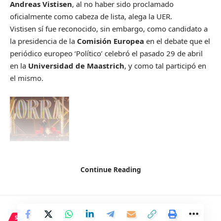
Andreas Vistisen
, al no haber sido proclamado
oficialmente como cabeza de lista, alega la UER.
Vistisen sí fue reconocido, sin embargo, como candidato a
la presidencia de la
Comisión Europea
en el debate que el
periódico europeo ‘Político’ celebró el pasado 29 de abril
en la
Universidad de Maastrich
, y como tal participó en
el mismo.
En el grupo Identidad y Democracia están representados
Continue Reading
partidos como la italiana Liga Norte de
Mateo Salvini
, la
francesa Agrupación Nacional de
Marine Le Pen
o el
holandés Partido por la Libertad de
Geert Wilders
.
La Unión Europea de Radiodifusión alega que cuando
SOCIEDAD