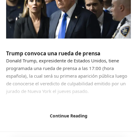
Trump convoca una rueda de prensa
Donald Trump, expresidente de Estados Unidos, tiene
programada una rueda de prensa a las 17:00 (hora
española), la cual será su primera aparición pública luego
de conocerse el veredicto de culpabilidad emitido por un
jurado de Nueva York el jueves pasado.
​El lugar escogido por el exmandatario para hablar será la
Torre Trump, un edificio ubicado en la Quinta Avenida de
Continue Reading
Manhattan que lleva su nombre y que alberga un hotel de
lujo y un centro comercial.