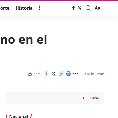
orte
Historia
Aa
Font
Resizer
no en el
2 Min Read
Share
Buscar
Nacional