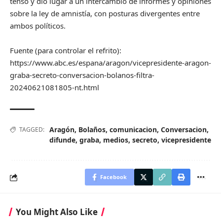
tenso y dio lugar a un intercambio de informes y opiniones
sobre la ley de amnistía, con posturas divergentes entre
ambos políticos.
Fuente (para controlar el refrito):
https://www.abc.es/espana/aragon/vicepresidente-aragon-
graba-secreto-conversacion-bolanos-filtra-
20240621081805-nt.html
Aragón
,
Bolaños
,
comunicacion
,
Conversacion
,
TAGGED:
difunde
,
graba
,
medios
,
secreto
,
vicepresidente
Facebook
You Might Also Like