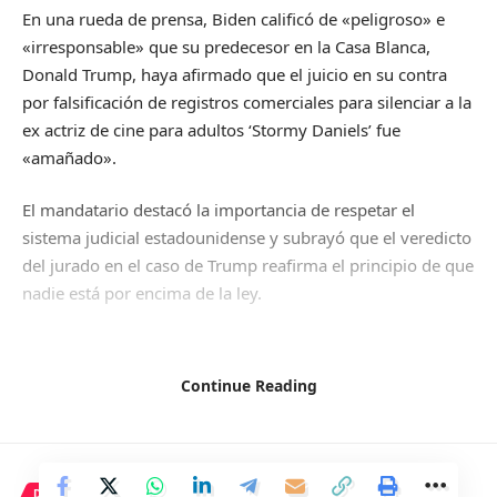
En una rueda de prensa, Biden calificó de «peligroso» e
«irresponsable» que su predecesor en la Casa Blanca,
Donald Trump, haya afirmado que el juicio en su contra
por falsificación de registros comerciales para silenciar a la
ex actriz de cine para adultos ‘Stormy Daniels’ fue
«amañado».
El mandatario destacó la importancia de respetar el
sistema judicial estadounidense y subrayó que el veredicto
del jurado en el caso de Trump reafirma el principio de que
nadie está por encima de la ley.
Biden explicó que el juicio fue llevado a cabo a nivel
estatal, no federal, y que Trump tuvo todas las
Continue Reading
oportunidades para defenderse ante un jurado de 12
ciudadanos estadounidenses.
Estas declaraciones se produjeron después de que Trump
DEPORTE