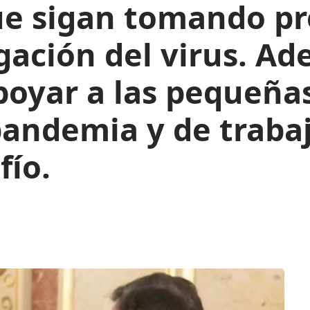
ue sigan tomando pr
gación del virus. Ad
poyar a las pequeña
pandemia y de traba
fío.