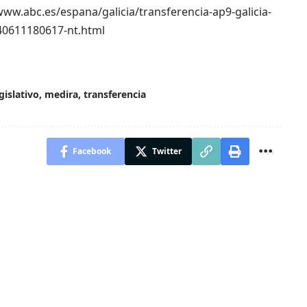
//www.abc.es/espana/galicia/transferencia-ap9-galicia-
40611180617-nt.html
gislativo
,
medira
,
transferencia
Facebook
Twitter