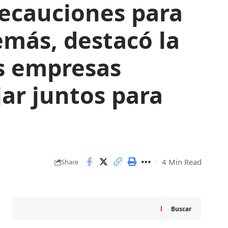
ecauciones para
emás, destacó la
s empresas
jar juntos para
4 Min Read
Share
Buscar